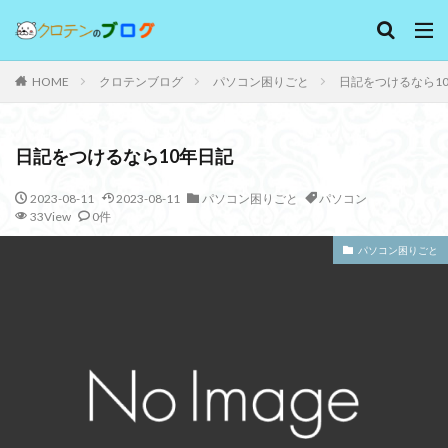
キーワード
HOME
クロテンブログ
パソコン困りごと
日記をつけるなら1
WEB
デザイン
SEO
カテゴリー
日記をつけるなら10年日記
2023-08-11
2023-08-11
パソコン困りごと
パソコン
33View
0件
タグ
パソコン困りごと
サムネイル
スポット
パソコン
ファイル
モアイ像
写らない
北海道
旅行
消える
滝野霊園
検索